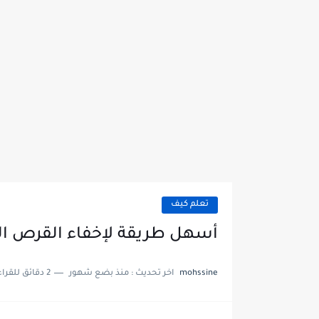
تعلم كيف
أسهل طريقة لإخفاء القرص ال
mohssine
اخر تحديث :
منذ بضع شهور
2 دقائق للقراءة