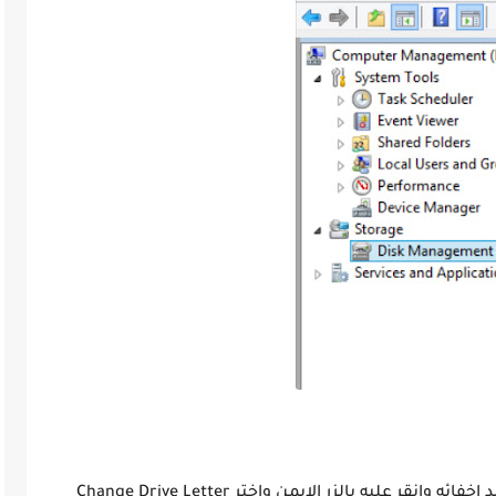
فائه وانقر عليه بالزر الايمن واختر
Change Drive Letter