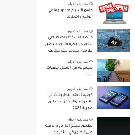
منذ بضع اعوام
ماهو السبام spam وماهي
انواعه واشكاله
منذ بضع شهور
5 تطبيقات ذكاء اصطناعي
مخفية لا يعرفها أحد ستغير
طريقة استخدامك للهاتف
في 2026
منذ بضع اعوام
مجموعة من افضل خلفيات
ايباد
منذ بضع شهور
كيفية اخفاء التطبيقات في
الاندرويد والايفون - 5 طرق
مجربة 2026
منذ بضع اعوام
تطبيق لطبع التاريخ والوقت
على الصور في الاندرويد