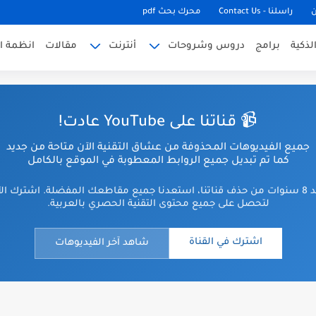
ن
راسلنا - Contact Us
محرك بحث pdf
لذكية
برامج
دروس وشروحات
أنترنت
مقالات
انظمة ا
📹 قناتنا على YouTube عادت!
جميع الفيديوهات المحذوفة من عشاق التقنية الآن متاحة من جديد
كما تم تبديل جميع الروابط المعطوبة في الموقع بالكامل
بعد 8 سنوات من حذف قناتنا، استعدنا جميع مقاطعك المفضلة. اشترك ال
لتحصل على جميع محتوى التقنية الحصري بالعربية.
اشترك في القناة
شاهد آخر الفيديوهات