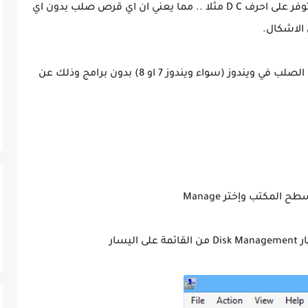
الويندوز يعرض افتراضيا الاقراص الصلبة التي تتوفر على احرف D C مثلا .. مما يعني ان اي قرص صلب بدون اي
الاشكال.
وفي هذه المقالة سنتطرق لكيفية إخفاء القرص الصلب في ويندوز (سواء ويندوز 7 او 8) بدون برامج وذلك عن
طح المكتب وإختر
Manage
ار
Disk Management
من القائمة على اليسار