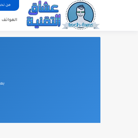
من نح
الهواتف ا