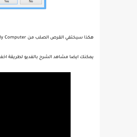
هكذا سيختفي القرص الصلب من My Computer ولايمكن الوصول اليه الا بعد قلب التغييرات التي قمت بها.
يمكنك ايضا مشاهد الشرح بالفديو لطريقة اخفا