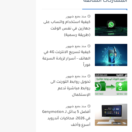
المشاركات الشائعة
منذ بضع شهور
كيفية استخدام واتساب على
جهازين في نفس الوقت
(طريقة رسمية)
منذ بضع شهور
كيفية تسريع الانترنت 4G في
الهاتف - أسرار لزيادة السرعة
فوراً
منذ بضع شهور
تحويل روابط التورنت الى
روابط مباشرة تدعم
الإستكمال
منذ بضع شهور
أفضل 5 بدائل لـ Genymotion
في 2026: محاكيات أندرويد
أسرع وأخف