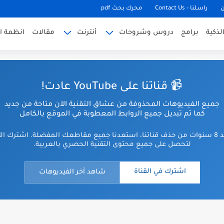
ن
راسلنا - Contact Us
محرك بحث pdf
لذكية
برامج
دروس وشروحات
أنترنت
مقالات
انظمة ا
📹 قناتنا على YouTube عادت!
جميع الفيديوهات المحذوفة من عشاق التقنية الآن متاحة من جديد
كما تم تبديل جميع الروابط المعطوبة في الموقع بالكامل
بعد 8 سنوات من حذف قناتنا، استعدنا جميع مقاطعك المفضلة. اشترك ال
لتحصل على جميع محتوى التقنية الحصري بالعربية.
اشترك في القناة
شاهد آخر الفيديوهات