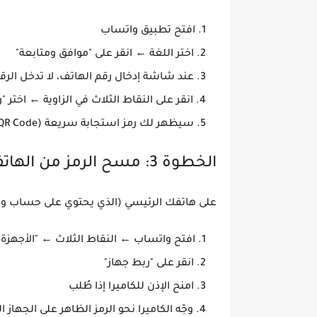
افتح تطبيق واتساب
اختر اللغة ← انقر على "موافق ومتابعة"
عند شاشة إدخال رقم الهاتف،
لا تدخل الرق
انقر على
النقاط الثلاث في الزاوية
← اختر
"ر
سيظهر لك
رمز استجابة سريعة (QR Code)
الخطوة 3: مسح الرمز من الهاتف الرئيسي
على هاتفك الرئيسي (الذي يحتوي على حساب وا
افتح واتساب ← النقاط الثلاث ←
"الأجهزة 
انقر على
"ربط جهاز"
امنح الإذن للكاميرا إذا طُلب
وجّه الكاميرا نحو
الرمز الظاهر على الجهاز ال