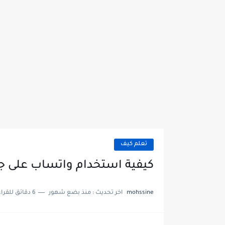
تعلم كيف
كيفية استخدام واتساب على ج
mohssine
اخر تحديث :
منذ بضع شهور
6 دقائق للقراءة