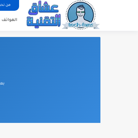
من نح
الهواتف ا