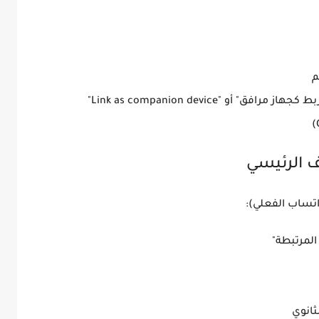
م
بط كجهاز مرافق"
أو
"Link as companion device"
تساب الفعلي):
المرتبطة"
ثانوي