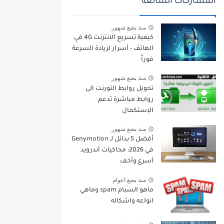
المشاركات الشائعة
منذ بضع شهور
كيفية تسريع الانترنت 4G في
الهاتف - أسرار لزيادة السرعة
فوراً
منذ بضع شهور
تحويل روابط التورنت الى
روابط مباشرة تدعم
الإستكمال
منذ بضع شهور
أفضل 5 بدائل لـ Genymotion
في 2026: محاكيات أندرويد
أسرع وأخف
منذ بضع اعوام
ماهو السبام spam وماهي
انواعه واشكاله