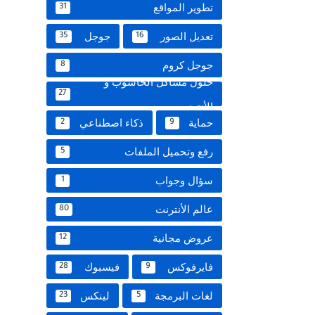
تطوير المواقع
31
تعديل الصور
جوجل
35
16
جوجل كروم
8
حلول مشاكل الحاسوب و
27
الأنترنت
حماية
ذكاء اصطناعي
2
9
رفع وتحميل الملفات
5
سؤال وجواب
1
عالم الأنترنت
80
عروض مجانية
12
فايرفوكس
فيسبوك
28
9
لغات البرمجة
لينكس
23
5