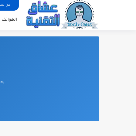
من نح
الهواتف ا