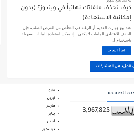
منذ بضع شهور
كيف تحذف ملفاتك نهائياً في ويندوز؟ (بدون
إمكانية الاستعادة)
عند بيع جهازك القديم أو الرغبة في التخلّص من القرص الصلب، فإن
الحذف الاعتيادي للملفات لا يكفي . إذ يمكن استعادة البيانات بسهولة
باستخدام أ...
اقرأ المزيد
 المزيد من المشاركات
مايو
ة الصفحة
أبريل
مارس
3,967,825
يناير
أبريل
ديسمبر