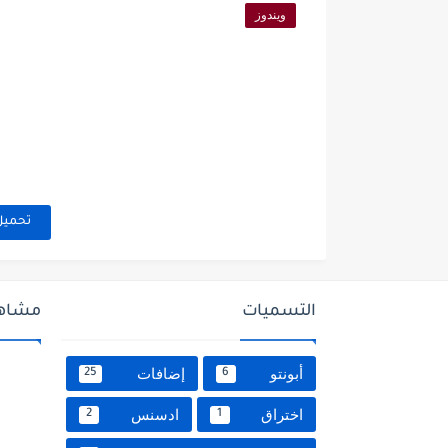
ويندوز
تحميل
التسميات
مشاهد
أبونتو
إضافات
25
6
اختراق
ادسنس
2
1