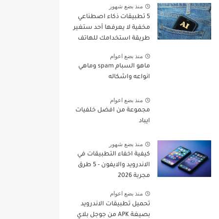
منذ بضع شهور
5 تطبيقات ذكاء اصطناعي
مخفية لا يعرفها أحد ستغير
طريقة استخدامك للهاتف
في 2026
منذ بضع اعوام
ماهو السبام spam وماهي
انواعه واشكاله
منذ بضع اعوام
مجموعة من افضل خلفيات
ايباد
منذ بضع شهور
كيفية اخفاء التطبيقات في
الاندرويد والايفون - 5 طرق
مجربة 2026
منذ بضع اعوام
تحميل تطبيقات الاندرويد
بصيغة APK من جوجل بلاي