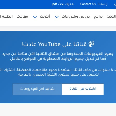
ن
راسلنا - Contact Us
محرك بحث pdf
لذكية
برامج
دروس وشروحات
أنترنت
مقالات
انظمة ا
📹 قناتنا على YouTube عادت!
جميع الفيديوهات المحذوفة من عشاق التقنية الآن متاحة من جديد
كما تم تبديل جميع الروابط المعطوبة في الموقع بالكامل
بعد 8 سنوات من حذف قناتنا، استعدنا جميع مقاطعك المفضلة. اشترك ال
لتحصل على جميع محتوى التقنية الحصري بالعربية.
اشترك في القناة
شاهد آخر الفيديوهات