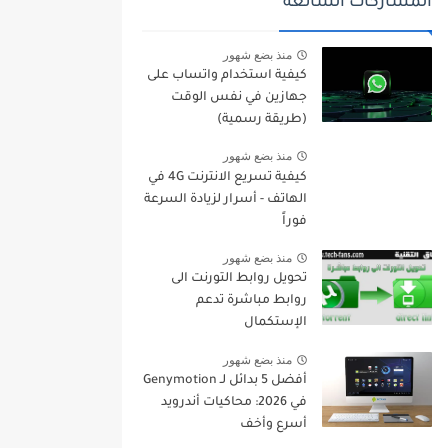
المشاركات الشائعة
منذ بضع شهور
كيفية استخدام واتساب على
جهازين في نفس الوقت
(طريقة رسمية)
منذ بضع شهور
كيفية تسريع الانترنت 4G في
الهاتف - أسرار لزيادة السرعة
فوراً
منذ بضع شهور
تحويل روابط التورنت الى
روابط مباشرة تدعم
الإستكمال
منذ بضع شهور
أفضل 5 بدائل لـ Genymotion
في 2026: محاكيات أندرويد
أسرع وأخف