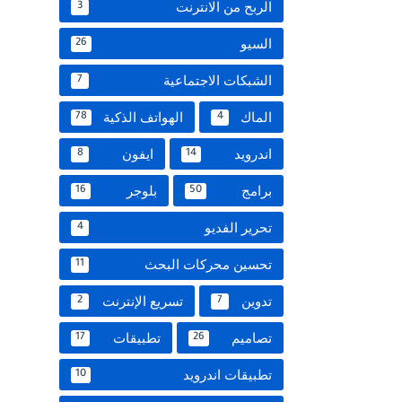
الربح من الانترنت
3
السيو
26
الشبكات الاجتماعية
7
الماك
الهواتف الذكية
78
4
اندرويد
ايفون
8
14
برامج
بلوجر
16
50
تحرير الفديو
4
تحسين محركات البحث
11
تدوين
تسريع الإنترنت
2
7
تصاميم
تطبيقات
17
26
تطبيقات اندرويد
10