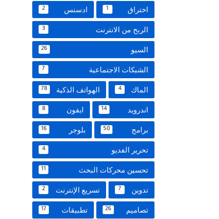
اختراق
ادسنس
2
1
الربح من الانترنت
3
السيو
26
الشبكات الاجتماعية
7
الماك
الهواتف الذكية
78
4
اندرويد
ايفون
8
14
برامج
بلوجر
16
50
تحرير الفديو
4
تحسين محركات البحث
11
تدوين
تسريع الإنترنت
2
7
تصاميم
تطبيقات
17
26