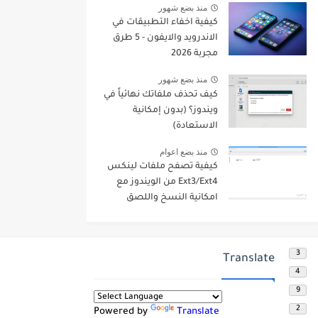
منذ بضع شهور
كيفية اخفاء التطبيقات في
الاندرويد والايفون - 5 طرق
مجربة 2026
منذ بضع شهور
كيف تحذف ملفاتك نهائياً في
ويندوز؟ (بدون إمكانية
الاستعادة)
منذ بضع اعوام
كيفية تصفح ملفات لينكس
Ext3/Ext4 من الويندوز مع
امكانية النسخ واللصق
3
Translate
4
9
2
Powered by
Translate