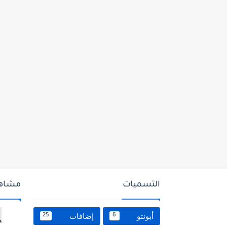
التسميات
مشاهد
أبونتو
إضافات
25
6