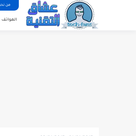
من نح
الهواتف ا