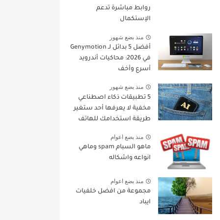
روابط مباشرة تدعم
الإستكمال
منذ بضع شهور
أفضل 5 بدائل لـ Genymotion
في 2026: محاكيات أندرويد
أسرع وأخف
منذ بضع شهور
5 تطبيقات ذكاء اصطناعي
مخفية لا يعرفها أحد ستغير
طريقة استخدامك للهاتف
في 2026
منذ بضع اعوام
ماهو السبام spam وماهي
انواعه واشكاله
منذ بضع اعوام
مجموعة من افضل خلفيات
ايباد