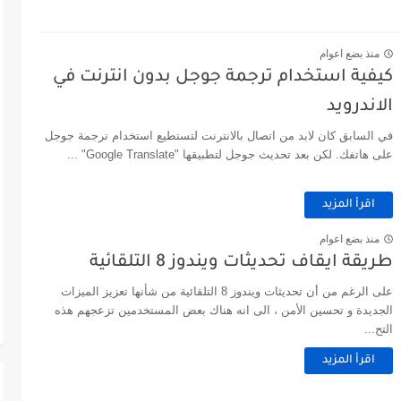
منذ بضع اعوام
كيفية استخدام ترجمة جوجل بدون انترنت في
الاندرويد
في السابق كان لابد من اتصال بالانترنت لتستطيع استخدام ترجمة جوجل
على هاتفك. لكن بعد تحديث جوجل لتطبيقها "Google Translate" ...
اقرأ المزيد
منذ بضع اعوام
طريقة ايقاف تحديثات ويندوز 8 التلقائية
على الرغم من أن تحديثات ويندوز 8 التلقائية من شأنها تعزيز الميزات
الجديدة و تحسين الأمن ، الى انه هناك بعض المستخدمين تزعجهم هذه
التح...
اقرأ المزيد