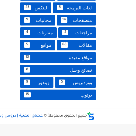
لغات البرمجة
لينكس
23
5
متصفحات
مجانيات
9
14
مراجعات
مقارنات
4
2
مقالات
مواقع
5
68
مواقع مفيدة
13
نصائح وحيل
8
ووردبريس
ويندوز
9
5
يوتوب
15
جميع الحقوق محفوظة ©
عشاق التقنية | دروس و