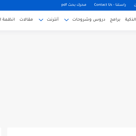
ن
راسلنا - Contact Us
محرك بحث pdf
لذكية
برامج
دروس وشروحات
أنترنت
مقالات
انظمة ا