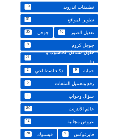
تطبيقات اندرويد
10
تطوير المواقع
31
تعديل الصور
جوجل
35
16
جوجل كروم
8
حلول مشاكل الحاسوب و
27
الأنترنت
حماية
ذكاء اصطناعي
2
9
رفع وتحميل الملفات
5
سؤال وجواب
1
عالم الأنترنت
80
عروض مجانية
12
فايرفوكس
فيسبوك
28
9