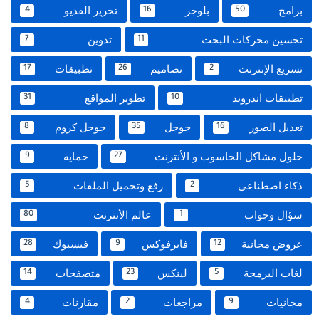
برامج
بلوجر
تحرير الفديو
4
16
50
تحسين محركات البحث
تدوين
7
11
تسريع الإنترنت
تصاميم
تطبيقات
17
26
2
تطبيقات اندرويد
تطوير المواقع
31
10
تعديل الصور
جوجل
جوجل كروم
8
35
16
حلول مشاكل الحاسوب و الأنترنت
حماية
9
27
ذكاء اصطناعي
رفع وتحميل الملفات
5
2
سؤال وجواب
عالم الأنترنت
80
1
عروض مجانية
فايرفوكس
فيسبوك
28
9
12
لغات البرمجة
لينكس
متصفحات
14
23
5
مجانيات
مراجعات
مقارنات
4
2
9