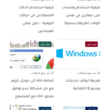
كيفية استخدام واتساب
كيفية استخدام الذكاء
على جهازين في نفس
الاصطناعي في حياتك
الوقت (طريقة رسمية)
اليومية - دليل عملي
للمبتدئين
تعلم كيف
تعلم كيف
منذ بضع لحظات
منذ بضع لحظات
طريقة ايقاف تحديثات
اضافة idm الى جوجل كروم
ويندوز 8 التلقائية
مع حل مشكلة عدم توافق
ملحق idm مع المتصفح
تعلم كيف
تعلم كيف