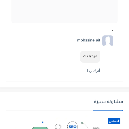
mohssine ait
مرحبا بك
أترك ردا
مشاركة مميزة
ادسنس