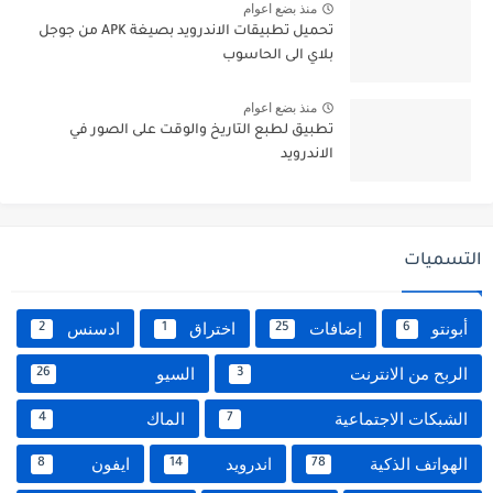
منذ بضع اعوام
تحميل تطبيقات الاندرويد بصيغة APK من جوجل
بلاي الى الحاسوب
منذ بضع اعوام
تطبيق لطبع التاريخ والوقت على الصور في
الاندرويد
التسميات
أبونتو
إضافات
اختراق
ادسنس
2
1
25
6
الربح من الانترنت
السيو
26
3
الشبكات الاجتماعية
الماك
4
7
الهواتف الذكية
اندرويد
ايفون
8
14
78