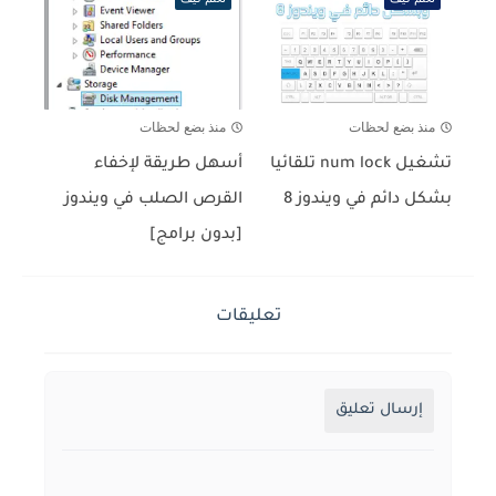
منذ بضع لحظات
منذ بضع لحظات
تشغيل num lock تلقائيا
أسهل طريقة لإخفاء
بشكل دائم في ويندوز 8
القرص الصلب في ويندوز
[بدون برامج]
تعليقات
إرسال تعليق