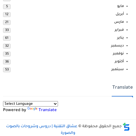
مايو
5
أبريل
12
مارس
21
فبراير
33
يناير
61
ديسمبر
32
نوفمبر
35
أكتوبر
36
سبتمبر
53
Translate
Powered by
Translate
جميع الحقوق محفوظة ©
عشاق التقنية | دروس وشروحات بالصوت
والصورة