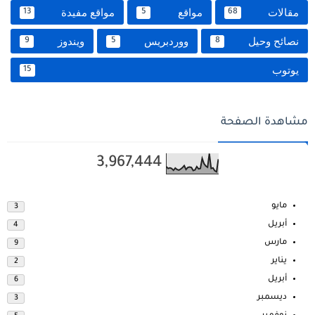
مقالات
مواقع
مواقع مفيدة
13
5
68
نصائح وحيل
ووردبريس
ويندوز
9
5
8
يوتوب
15
مشاهدة الصفحة
3,967,444
مايو
3
أبريل
4
مارس
9
يناير
2
أبريل
6
ديسمبر
3