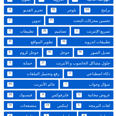
برامج
بلوجر
تحرير الفديو
4
16
50
تحسين محركات البحث
تدوين
7
11
تسريع الإنترنت
تصاميم
تطبيقات
17
26
2
تطبيقات اندرويد
تطوير المواقع
31
10
تعديل الصور
جوجل
جوجل كروم
8
35
16
حلول مشاكل الحاسوب و الأنترنت
حماية
9
27
ذكاء اصطناعي
رفع وتحميل الملفات
5
2
سؤال وجواب
عالم الأنترنت
80
1
عروض مجانية
فايرفوكس
فيسبوك
28
9
12
لغات البرمجة
لينكس
متصفحات
14
23
5