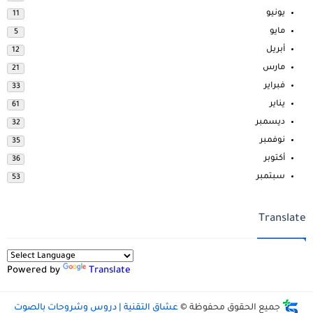
يونيو
11
مايو
5
أبريل
12
مارس
21
فبراير
33
يناير
61
ديسمبر
32
نوفمبر
35
أكتوبر
36
سبتمبر
53
Translate
Powered by
Translate
جميع الحقوق محفوظة ©
عشاق التقنية | دروس وشروحات بالصوت