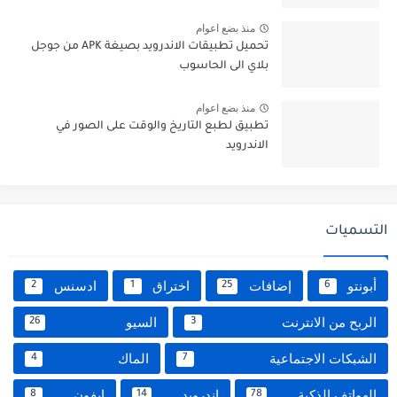
منذ بضع اعوام
تحميل تطبيقات الاندرويد بصيغة APK من جوجل
بلاي الى الحاسوب
منذ بضع اعوام
تطبيق لطبع التاريخ والوقت على الصور في
الاندرويد
التسميات
أبونتو
إضافات
اختراق
ادسنس
2
1
25
6
الربح من الانترنت
السيو
26
3
الشبكات الاجتماعية
الماك
4
7
الهواتف الذكية
اندرويد
ايفون
8
14
78