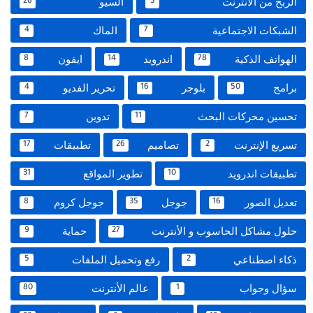
الربح من الانترنت
السيو
26
3
الشبكات الاجتماعية
الماك
4
7
الهواتف الذكية
اندرويد
ايفون
8
14
78
برامج
بلوجر
تحرير الفديو
4
16
50
تحسين محركات البحث
تدوين
7
11
تسريع الإنترنت
تصاميم
تطبيقات
17
26
2
تطبيقات اندرويد
تطوير المواقع
31
10
تعديل الصور
جوجل
جوجل كروم
8
35
16
حلول مشاكل الحاسوب و الأنترنت
حماية
9
27
ذكاء اصطناعي
رفع وتحميل الملفات
5
2
سؤال وجواب
عالم الأنترنت
80
1