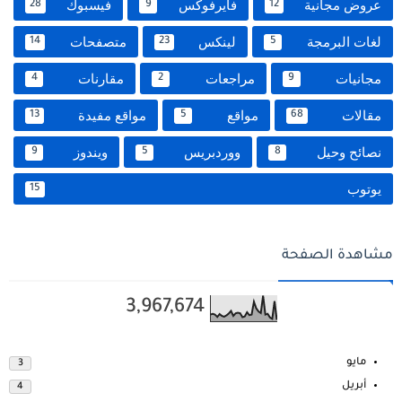
عروض مجانية
فايرفوكس
فيسبوك
28
9
12
لغات البرمجة
لينكس
متصفحات
14
23
5
مجانيات
مراجعات
مقارنات
4
2
9
مقالات
مواقع
مواقع مفيدة
13
5
68
نصائح وحيل
ووردبريس
ويندوز
9
5
8
يوتوب
15
مشاهدة الصفحة
3,967,674
مايو
3
أبريل
4