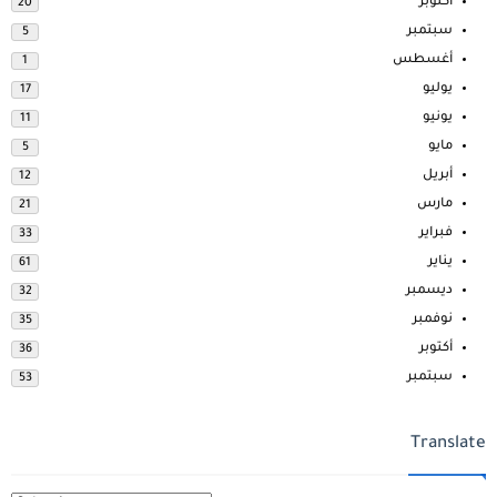
أكتوبر
20
سبتمبر
5
أغسطس
1
يوليو
17
يونيو
11
مايو
5
أبريل
12
مارس
21
فبراير
33
يناير
61
ديسمبر
32
نوفمبر
35
أكتوبر
36
سبتمبر
53
Translate