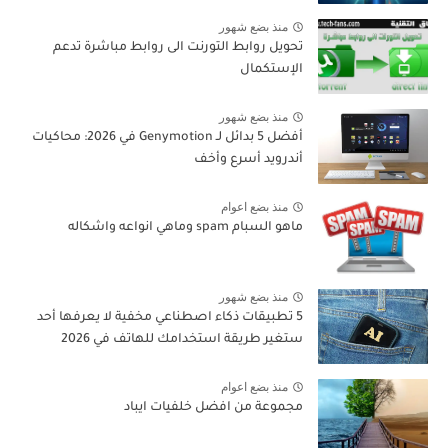
منذ بضع شهور
تحويل روابط التورنت الى روابط مباشرة تدعم
الإستكمال
منذ بضع شهور
أفضل 5 بدائل لـ Genymotion في 2026: محاكيات
أندرويد أسرع وأخف
منذ بضع اعوام
ماهو السبام spam وماهي انواعه واشكاله
منذ بضع شهور
5 تطبيقات ذكاء اصطناعي مخفية لا يعرفها أحد
ستغير طريقة استخدامك للهاتف في 2026
منذ بضع اعوام
مجموعة من افضل خلفيات ايباد