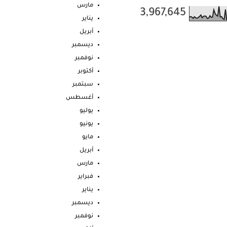
مارس
3,967,645
يناير
أبريل
ديسمبر
نوفمبر
أكتوبر
سبتمبر
أغسطس
يوليو
يونيو
مايو
أبريل
مارس
فبراير
يناير
ديسمبر
نوفمبر