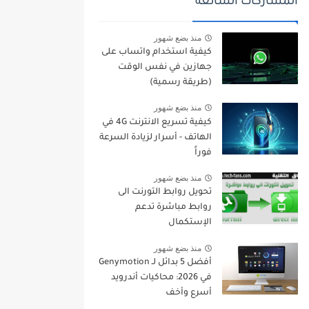
المشاركات الشائعة
منذ بضع شهور
كيفية استخدام واتساب على
جهازين في نفس الوقت
(طريقة رسمية)
منذ بضع شهور
كيفية تسريع الانترنت 4G في
الهاتف - أسرار لزيادة السرعة
فوراً
منذ بضع شهور
تحويل روابط التورنت الى
روابط مباشرة تدعم
الإستكمال
منذ بضع شهور
أفضل 5 بدائل لـ Genymotion
في 2026: محاكيات أندرويد
أسرع وأخف