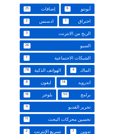
أبونتو
إضافات
25
6
اختراق
ادسنس
2
1
الربح من الانترنت
3
السيو
26
الشبكات الاجتماعية
7
الماك
الهواتف الذكية
78
4
اندرويد
ايفون
8
14
برامج
بلوجر
16
50
تحرير الفديو
4
تحسين محركات البحث
11
تدوين
تسريع الإنترنت
2
7