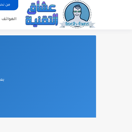
من نح
الهواتف ا