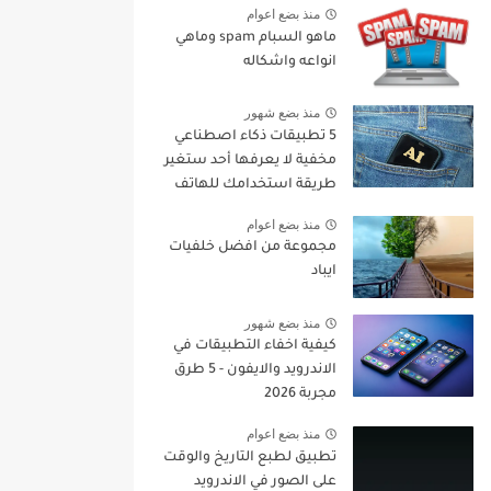
منذ بضع اعوام
ماهو السبام spam وماهي
انواعه واشكاله
منذ بضع شهور
5 تطبيقات ذكاء اصطناعي
مخفية لا يعرفها أحد ستغير
طريقة استخدامك للهاتف
في 2026
منذ بضع اعوام
مجموعة من افضل خلفيات
ايباد
منذ بضع شهور
كيفية اخفاء التطبيقات في
الاندرويد والايفون - 5 طرق
مجربة 2026
منذ بضع اعوام
تطبيق لطبع التاريخ والوقت
على الصور في الاندرويد