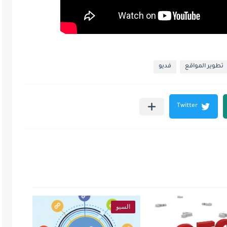
تطوير المواقع
فديو
السيو