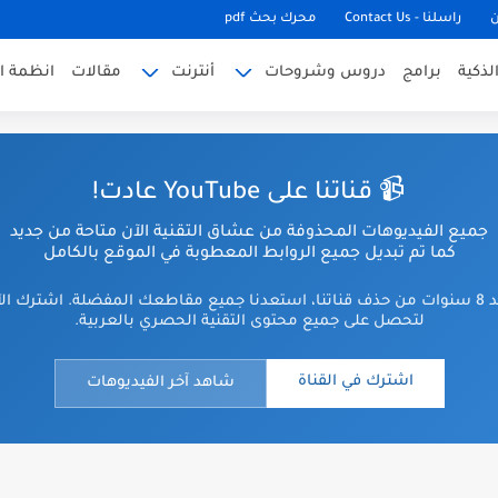
ن
راسلنا - Contact Us
محرك بحث pdf
لذكية
برامج
دروس وشروحات
أنترنت
مقالات
انظمة ا
📹 قناتنا على YouTube عادت!
جميع الفيديوهات المحذوفة من عشاق التقنية الآن متاحة من جديد
كما تم تبديل جميع الروابط المعطوبة في الموقع بالكامل
بعد 8 سنوات من حذف قناتنا، استعدنا جميع مقاطعك المفضلة. اشترك ال
لتحصل على جميع محتوى التقنية الحصري بالعربية.
اشترك في القناة
شاهد آخر الفيديوهات