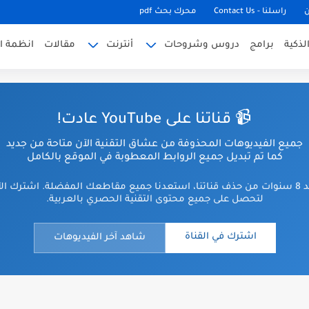
ن
راسلنا - Contact Us
محرك بحث pdf
لذكية
برامج
دروس وشروحات
أنترنت
مقالات
انظمة ا
📹 قناتنا على YouTube عادت!
جميع الفيديوهات المحذوفة من عشاق التقنية الآن متاحة من جديد
كما تم تبديل جميع الروابط المعطوبة في الموقع بالكامل
بعد 8 سنوات من حذف قناتنا، استعدنا جميع مقاطعك المفضلة. اشترك ال
لتحصل على جميع محتوى التقنية الحصري بالعربية.
اشترك في القناة
شاهد آخر الفيديوهات