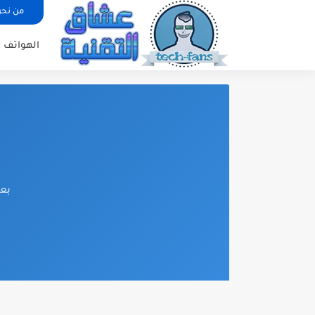
من نح
الهواتف ا