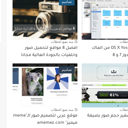
تصاميم
حظات
منذ بضع لحظات
ثيم OS X Yosemite من الماك
افضل 8 مواقع لتحميل صور
 و 8
وخلفيات بالجودة العالية مجانا
تصاميم
حظات
منذ بضع لحظات
غير حجم صور بصيغة
موقع عربي لتصميم صور الـ"meme
ميميز" amemez.com