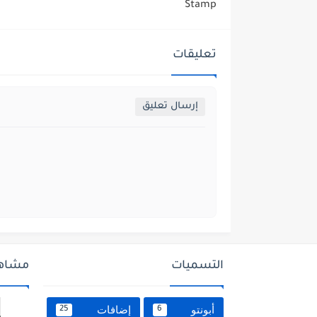
Stamp
تعليقات
إرسال تعليق
التسميات
مشاهد
أبونتو
إضافات
25
6