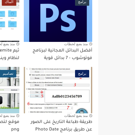
برامج
الماك
منذ بضع لحظات
منذ بضع ل
أفضل البدائل المجانية لبرنامج
فوتوشوب - 7 بدائل قوية
لنظام ويندوز 7
برامج
تصاميم
منذ بضع لحظات
منذ بضع ل
طريقة طباعة التاريخ على الصور
موقع لتص
عن طريق برنامج Photo Date
png