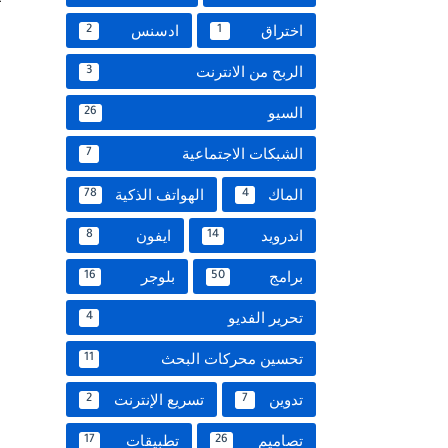
اختراق
ادسنس
2
1
الربح من الانترنت
3
السيو
26
الشبكات الاجتماعية
7
الماك
الهواتف الذكية
78
4
اندرويد
ايفون
8
14
برامج
بلوجر
16
50
تحرير الفديو
4
تحسين محركات البحث
11
تدوين
تسريع الإنترنت
2
7
تصاميم
تطبيقات
17
26