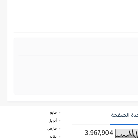
مايو
ة الصفحة
أبريل
مارس
3,967,904
يناير