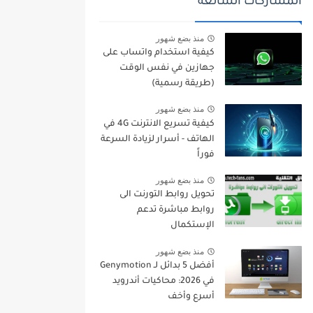
المشاركات الشائعة
منذ بضع شهور
كيفية استخدام واتساب على
جهازين في نفس الوقت
(طريقة رسمية)
منذ بضع شهور
كيفية تسريع الانترنت 4G في
الهاتف - أسرار لزيادة السرعة
فوراً
منذ بضع شهور
تحويل روابط التورنت الى
روابط مباشرة تدعم
الإستكمال
منذ بضع شهور
أفضل 5 بدائل لـ Genymotion
في 2026: محاكيات أندرويد
أسرع وأخف