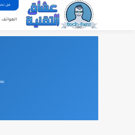
من نح
الهواتف ا