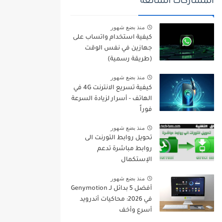
المشاركات الشائعة
منذ بضع شهور
كيفية استخدام واتساب على
جهازين في نفس الوقت
(طريقة رسمية)
منذ بضع شهور
كيفية تسريع الانترنت 4G في
الهاتف - أسرار لزيادة السرعة
فوراً
منذ بضع شهور
تحويل روابط التورنت الى
روابط مباشرة تدعم
الإستكمال
منذ بضع شهور
أفضل 5 بدائل لـ Genymotion
في 2026: محاكيات أندرويد
أسرع وأخف