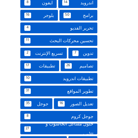
اندرويد
ايفون
8
14
برامج
بلوجر
16
50
تحرير الفديو
4
تحسين محركات البحث
11
تدوين
تسريع الإنترنت
2
7
تصاميم
تطبيقات
17
26
تطبيقات اندرويد
10
تطوير المواقع
31
تعديل الصور
جوجل
35
16
جوجل كروم
8
حلول مشاكل الحاسوب و
27
الأنترنت