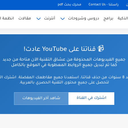
ن
راسلنا - Contact Us
محرك بحث pdf
لذكية
برامج
دروس وشروحات
أنترنت
مقالات
انظمة ا
📹 قناتنا على YouTube عادت!
جميع الفيديوهات المحذوفة من عشاق التقنية الآن متاحة من جديد
كما تم تبديل جميع الروابط المعطوبة في الموقع بالكامل
بعد 8 سنوات من حذف قناتنا، استعدنا جميع مقاطعك المفضلة. اشترك ال
لتحصل على جميع محتوى التقنية الحصري بالعربية.
اشترك في القناة
شاهد آخر الفيديوهات