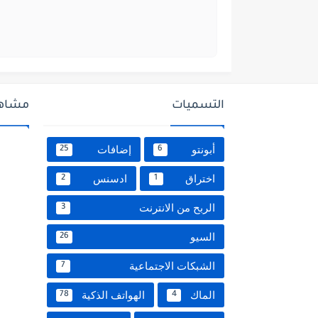
التسميات
مشاهد
أبونتو
إضافات
25
6
اختراق
ادسنس
2
1
الربح من الانترنت
3
السيو
26
الشبكات الاجتماعية
7
الماك
الهواتف الذكية
78
4