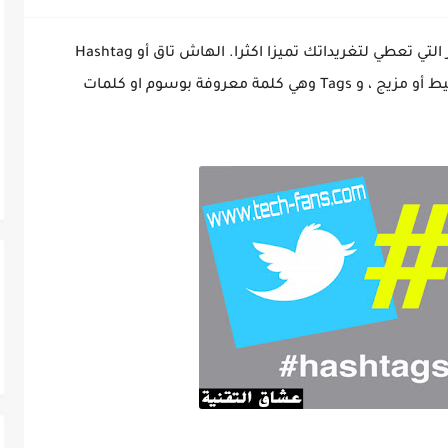
التي تعطي لتغريداتك تميزا اكثرا.
الهاش تاق أو Hashtag
عبارة مكونة من كلمتين هما Hash التي تعني خليط أو مزيج ، و Tags وهي كلمة معروفة بوسوم او كلمات