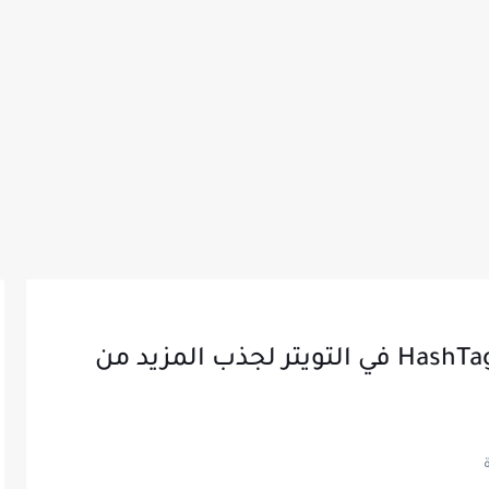
طريقة استعمال الهاش تاق HashTag في التويتر لجذب المزيد من