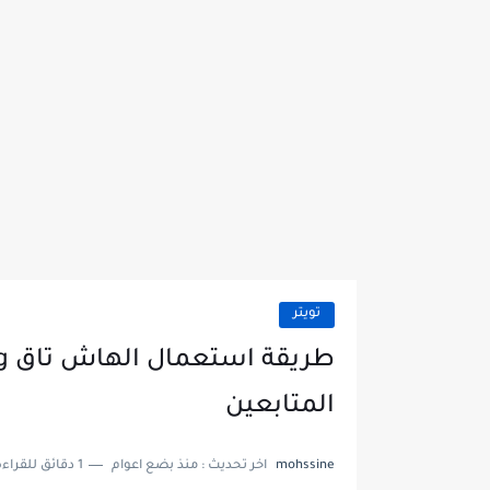
تويتر
المتابعين
mohssine
اخر تحديث :
منذ بضع اعوام
1 دقائق للقراءة