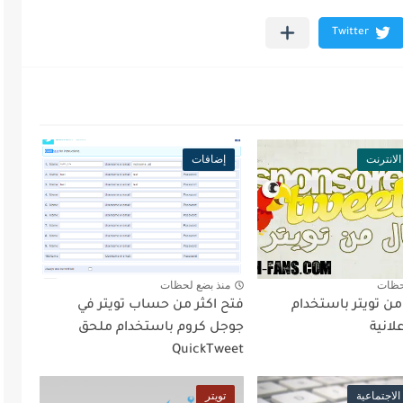
الانترنت
إضافات
حظات
منذ بضع لحظات
من تويتر باستخدام
فتح اكثر من حساب تويتر في
لانية
جوجل كروم باستخدام ملحق
QuickTweet
لاجتماعية
تويتر