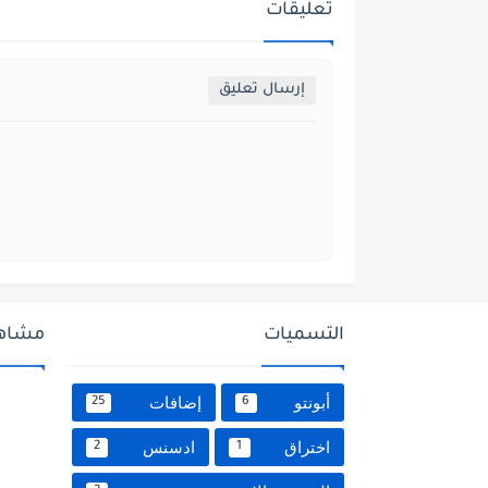
تعليقات
إرسال تعليق
التسميات
مشاهد
أبونتو
إضافات
25
6
اختراق
ادسنس
2
1