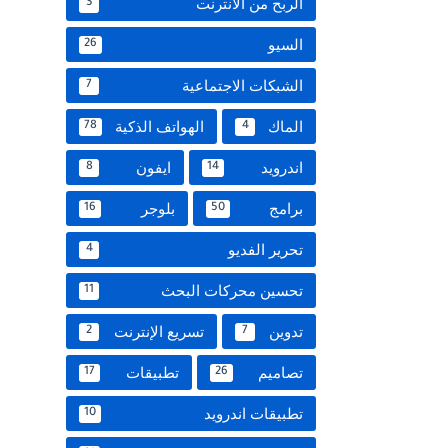
الربح من الانترنت
3
السيو
26
الشبكات الاجتماعية
7
الماك
الهواتف الذكية
78
4
اندرويد
ايفون
8
14
برامج
بلوجر
16
50
تحرير الفديو
4
تحسين محركات البحث
11
تدوين
تسريع الإنترنت
2
7
تصاميم
تطبيقات
17
26
تطبيقات اندرويد
10