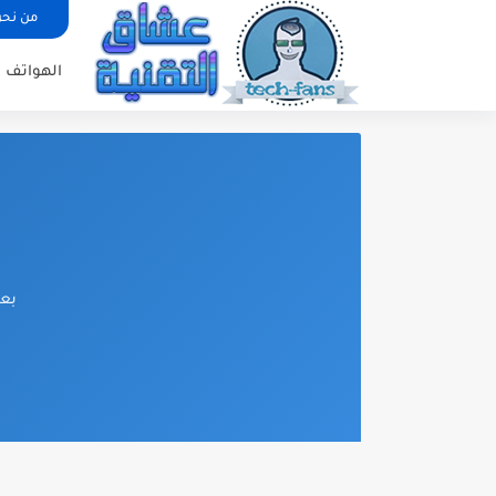
من نح
الهواتف ا