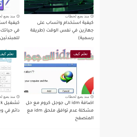
منذ بضع لحظات
منذ بضع ل
كيفية استخدام واتساب على
كيفية است
جهازين في نفس الوقت (طريقة
في حياتك ا
رسمية)
للمبتدئين
تعلم كيف
تعلم كيف
منذ بضع لحظات
منذ بضع ل
اضافة idm الى جوجل كروم مع حل
مشكلة عدم توافق ملحق idm مع
دائم في وين
المتصفح