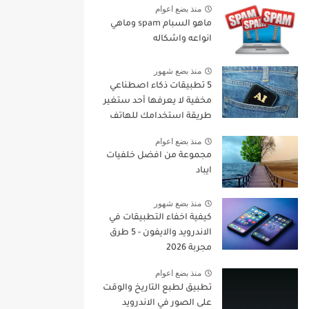
منذ بضع اعوام
ماهو السبام spam وماهي
انواعه واشكاله
منذ بضع شهور
5 تطبيقات ذكاء اصطناعي
مخفية لا يعرفها أحد ستغير
طريقة استخدامك للهاتف
في 2026
منذ بضع اعوام
مجموعة من افضل خلفيات
ايباد
منذ بضع شهور
كيفية اخفاء التطبيقات في
الاندرويد والايفون - 5 طرق
مجربة 2026
منذ بضع اعوام
تطبيق لطبع التاريخ والوقت
على الصور في الاندرويد