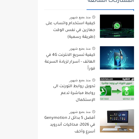
المشاركات الشائعة
منذ بضع شهور
كيفية استخدام واتساب على
جهازين في نفس الوقت
(طريقة رسمية)
منذ بضع شهور
كيفية تسريع الانترنت 4G في
الهاتف - أسرار لزيادة السرعة
فوراً
منذ بضع شهور
تحويل روابط التورنت الى
روابط مباشرة تدعم
الإستكمال
منذ بضع شهور
أفضل 5 بدائل لـ Genymotion
في 2026: محاكيات أندرويد
أسرع وأخف