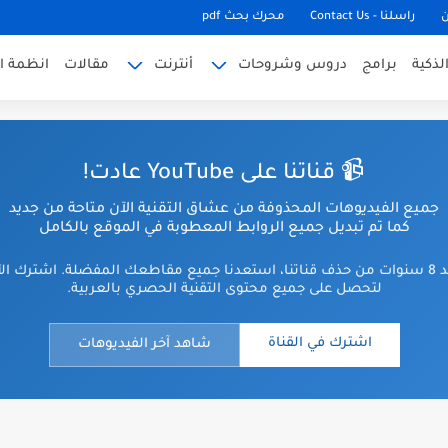
ن
راسلنا - Contact Us
محرك بحث pdf
لذكية
برامج
دروس وشروحات
أنترنت
مقالات
انظمة ا
📹 قناتنا على YouTube عادت!
جميع الفيديوهات المحذوفة من عشاق التقنية الآن متاحة من جديد
كما تم تبديل جميع الروابط المعطوبة في الموقع بالكامل
بعد 8 سنوات من حذف قناتنا، استعدنا جميع مقاطعك المفضلة. اشترك ال
لتحصل على جميع محتوى التقنية الحصري بالعربية.
اشترك في القناة
شاهد آخر الفيديوهات