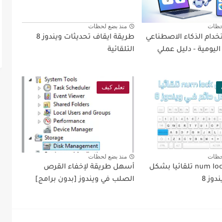
حظات
منذ بضع لحظات
خدام الذكاء الاصطناعي
طريقة ايقاف تحديثات ويندوز 8
ليومية - دليل عملي
التلقائية
تعلم كيف
حظات
منذ بضع لحظات
تشغيل num lock تلقائيا بشكل
أسهل طريقة لإخفاء القرص
دوز 8
الصلب في ويندوز [بدون برامج]