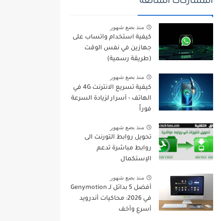
المشاركات الشائعة
منذ بضع شهور
كيفية استخدام واتساب على
جهازين في نفس الوقت
(طريقة رسمية)
منذ بضع شهور
كيفية تسريع الانترنت 4G في
الهاتف - أسرار لزيادة السرعة
فوراً
منذ بضع شهور
تحويل روابط التورنت الى
روابط مباشرة تدعم
الإستكمال
منذ بضع شهور
أفضل 5 بدائل لـ Genymotion
في 2026: محاكيات أندرويد
أسرع وأخف