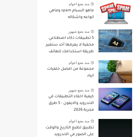
منذ بضع اعوام
ماهو السبام spam وماهي
انواعه واشكاله
منذ بضع شهور
5 تطبيقات ذكاء اصطناعي
مخفية لا يعرفها أحد ستغير
طريقة استخدامك للهاتف
في 2026
منذ بضع اعوام
مجموعة من افضل خلفيات
ايباد
منذ بضع شهور
كيفية اخفاء التطبيقات في
الاندرويد والايفون - 5 طرق
مجربة 2026
منذ بضع اعوام
تطبيق لطبع التاريخ والوقت
على الصور في الاندرويد