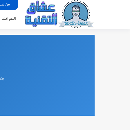
من نح
الهواتف ا