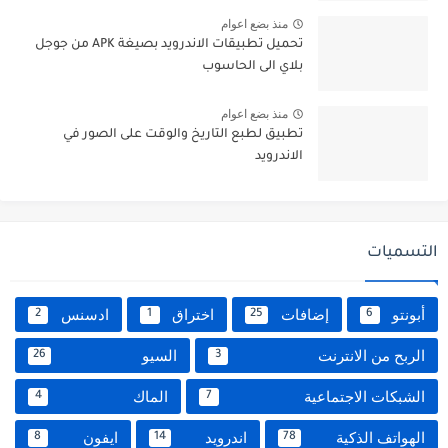
منذ بضع اعوام
تحميل تطبيقات الاندرويد بصيغة APK من جوجل
بلاي الى الحاسوب
منذ بضع اعوام
تطبيق لطبع التاريخ والوقت على الصور في
الاندرويد
التسميات
أبونتو
إضافات
اختراق
ادسنس
2
1
25
6
الربح من الانترنت
السيو
26
3
الشبكات الاجتماعية
الماك
4
7
الهواتف الذكية
اندرويد
ايفون
8
14
78