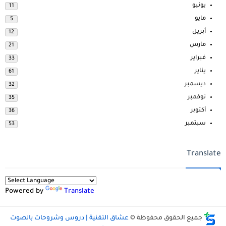
يونيو
11
مايو
5
أبريل
12
مارس
21
فبراير
33
يناير
61
ديسمبر
32
نوفمبر
35
أكتوبر
36
سبتمبر
53
Translate
Powered by
Translate
جميع الحقوق محفوظة ©
عشاق التقنية | دروس وشروحات بالصوت