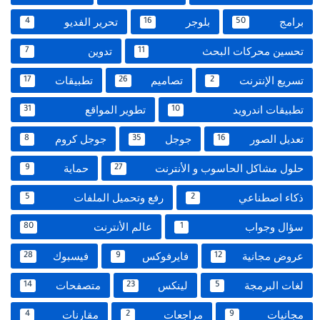
برامج
بلوجر
تحرير الفديو
4
16
50
تحسين محركات البحث
تدوين
7
11
تسريع الإنترنت
تصاميم
تطبيقات
17
26
2
تطبيقات اندرويد
تطوير المواقع
31
10
تعديل الصور
جوجل
جوجل كروم
8
35
16
حلول مشاكل الحاسوب و الأنترنت
حماية
9
27
ذكاء اصطناعي
رفع وتحميل الملفات
5
2
سؤال وجواب
عالم الأنترنت
80
1
عروض مجانية
فايرفوكس
فيسبوك
28
9
12
لغات البرمجة
لينكس
متصفحات
14
23
5
مجانيات
مراجعات
مقارنات
4
2
9