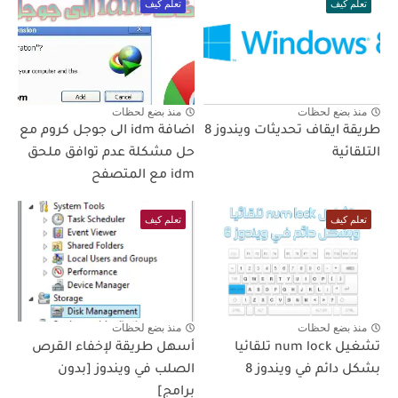
تعلم كيف
تعلم كيف
منذ بضع لحظات
منذ بضع لحظات
طريقة ايقاف تحديثات ويندوز 8
اضافة idm الى جوجل كروم مع
التلقائية
حل مشكلة عدم توافق ملحق
idm مع المتصفح
تعلم كيف
تعلم كيف
منذ بضع لحظات
منذ بضع لحظات
تشغيل num lock تلقائيا
أسهل طريقة لإخفاء القرص
بشكل دائم في ويندوز 8
الصلب في ويندوز [بدون
برامج]