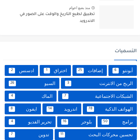
منذ بضع اعوام
تطبيق لطبع التاريخ والوقت على الصور في
الاندرويد
التسميات
أبونتو
إضافات
اختراق
ادسنس
2
1
25
6
الربح من الانترنت
السيو
26
3
الشبكات الاجتماعية
الماك
4
7
الهواتف الذكية
اندرويد
ايفون
8
14
78
برامج
بلوجر
تحرير الفديو
4
16
50
تحسين محركات البحث
تدوين
7
11