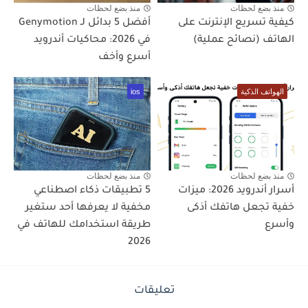
منذ بضع لحظات
منذ بضع لحظات
كيفية تسريع الإنترنت على
أفضل 5 بدائل لـ Genymotion
الهاتف (نصائح عملية)
في 2026: محاكيات أندرويد
أسرع وأخف
الهواتف الذكية
ios
منذ بضع لحظات
منذ بضع لحظات
أسرار أندرويد 2026: ميزات
5 تطبيقات ذكاء اصطناعي
خفية تجعل هاتفك أذكى
مخفية لا يعرفها أحد ستغير
وأسرع
طريقة استخدامك للهاتف في
2026
تعليقات