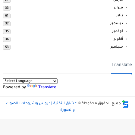
مارس
21
فبراير
33
يناير
61
ديسمبر
32
نوفمبر
35
أكتوبر
36
سبتمبر
53
Translate
Powered by
Translate
جميع الحقوق محفوظة ©
عشاق التقنية | دروس وشروحات بالصوت
والصورة