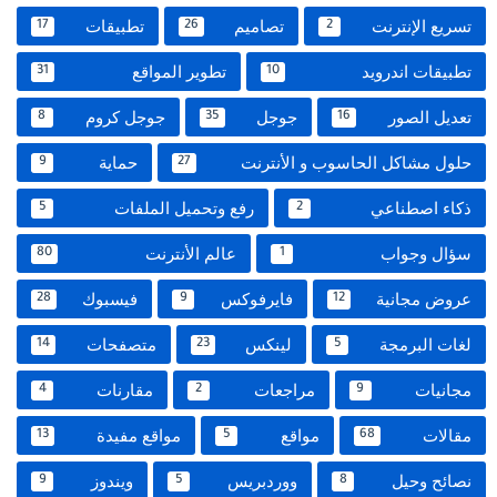
تسريع الإنترنت
تصاميم
تطبيقات
17
26
2
تطبيقات اندرويد
تطوير المواقع
31
10
تعديل الصور
جوجل
جوجل كروم
8
35
16
حلول مشاكل الحاسوب و الأنترنت
حماية
9
27
ذكاء اصطناعي
رفع وتحميل الملفات
5
2
سؤال وجواب
عالم الأنترنت
80
1
عروض مجانية
فايرفوكس
فيسبوك
28
9
12
لغات البرمجة
لينكس
متصفحات
14
23
5
مجانيات
مراجعات
مقارنات
4
2
9
مقالات
مواقع
مواقع مفيدة
13
5
68
نصائح وحيل
ووردبريس
ويندوز
9
5
8