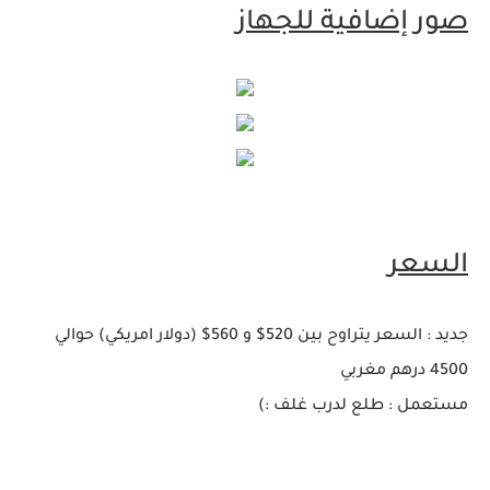
صور إضافية للجهاز
السعر
جديد : السعر يتراوح بين 520$ و 560$ (دولار امريكي) حوالي
4500 درهم مغربي
مستعمل : طلع لدرب غلف :)