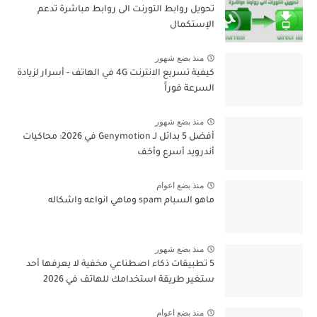
تحويل روابط التورنت الى روابط مباشرة تدعم
الإستكمال
منذ بضع شهور
كيفية تسريع الانترنت 4G في الهاتف - أسرار لزيادة
السرعة فوراً
منذ بضع شهور
أفضل 5 بدائل لـ Genymotion في 2026: محاكيات
أندرويد أسرع وأخف
منذ بضع اعوام
ماهو السبام spam وماهي انواعه واشكاله
منذ بضع شهور
5 تطبيقات ذكاء اصطناعي مخفية لا يعرفها أحد
ستغير طريقة استخدامك للهاتف في 2026
منذ بضع اعوام