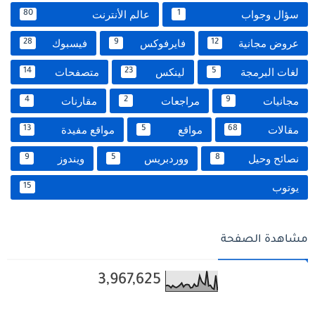
سؤال وجواب
عالم الأنترنت
80
1
عروض مجانية
فايرفوكس
فيسبوك
28
9
12
لغات البرمجة
لينكس
متصفحات
14
23
5
مجانيات
مراجعات
مقارنات
4
2
9
مقالات
مواقع
مواقع مفيدة
13
5
68
نصائح وحيل
ووردبريس
ويندوز
9
5
8
يوتوب
15
مشاهدة الصفحة
3,967,625