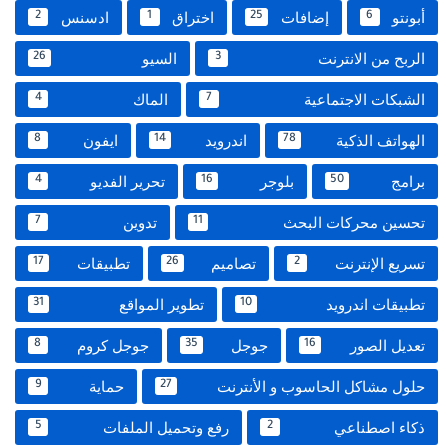
أبونتو
إضافات
اختراق
ادسنس
2
1
25
6
الربح من الانترنت
السيو
26
3
الشبكات الاجتماعية
الماك
4
7
الهواتف الذكية
اندرويد
ايفون
8
14
78
برامج
بلوجر
تحرير الفديو
4
16
50
تحسين محركات البحث
تدوين
7
11
تسريع الإنترنت
تصاميم
تطبيقات
17
26
2
تطبيقات اندرويد
تطوير المواقع
31
10
تعديل الصور
جوجل
جوجل كروم
8
35
16
حلول مشاكل الحاسوب و الأنترنت
حماية
9
27
ذكاء اصطناعي
رفع وتحميل الملفات
5
2